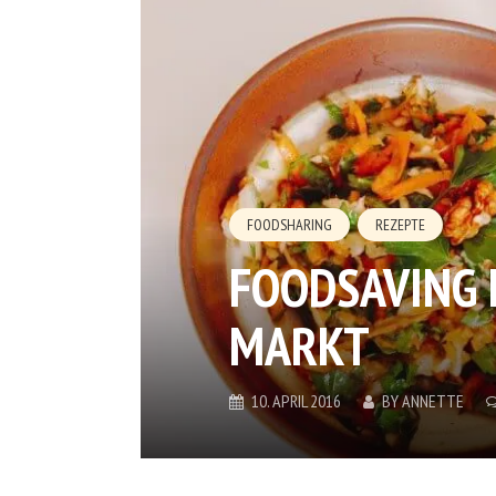
FOODSHARING
REZEPTE
FOODSAVING 
MARKT
10. APRIL 2016
BY
ANNETTE