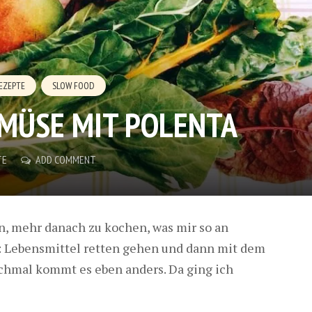
EZEPTE
SLOW FOOD
MÜSE MIT POLENTA
TE
ADD COMMENT
n, mehr danach zu kochen, was mir so an
: Lebensmittel retten gehen und dann mit dem
chmal kommt es eben anders. Da ging ich