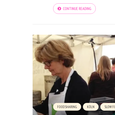
CONTINUE READING
FOODSHARING
KÖLN
SLOW F